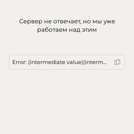
Сервер не отвечает, но мы уже
работаем над этим
Error: (intermediate value)(intermediate value)(intermediate value).replaceAll is not a function