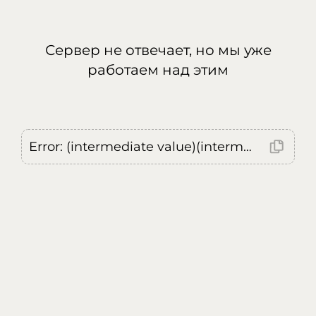
Сервер не отвечает, но мы уже
работаем над этим
Error: (intermediate value)(intermediate value)(intermediate value).replaceAll is not a function