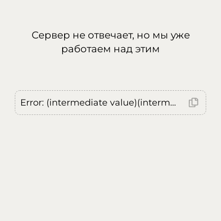
Сервер не отвечает, но мы уже
работаем над этим
Error: (intermediate value)(intermediate value)(intermediate value).replaceAll is not a function