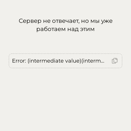
Сервер не отвечает, но мы уже
работаем над этим
Error: (intermediate value)(intermediate value)(intermediate value).replaceAll is not a function